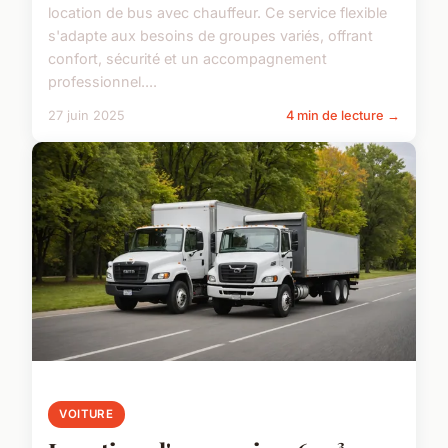
location de bus avec chauffeur. Ce service flexible
s'adapte aux besoins de groupes variés, offrant
confort, sécurité et un accompagnement
professionnel....
27 juin 2025
4 min de lecture →
VOITURE