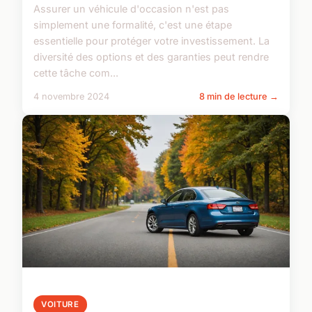
Assurer un véhicule d'occasion n'est pas
simplement une formalité, c'est une étape
essentielle pour protéger votre investissement. La
diversité des options et des garanties peut rendre
cette tâche com...
4 novembre 2024
8 min de lecture →
VOITURE