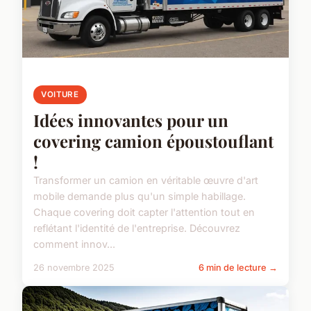
VOITURE
Idées innovantes pour un
covering camion époustouflant
!
Transformer un camion en véritable œuvre d'art
mobile demande plus qu'un simple habillage.
Chaque covering doit capter l'attention tout en
reflétant l'identité de l'entreprise. Découvrez
comment innov...
26 novembre 2025
6 min de lecture →