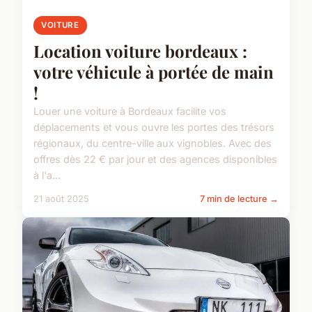
VOITURE
Location voiture bordeaux :
votre véhicule à portée de main
!
Louer une voiture à Bordeaux facilite vos
déplacements et vous ouvre les portes des trésors
régionaux, du centre-ville aux vignobles. Avec des
offres dès 22 € par jour et des agences disponibles
à l'a...
21 août 2025
7 min de lecture →