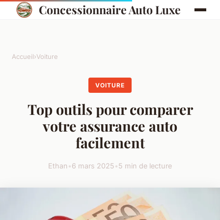
Concessionnaire Auto Luxe
Accueil
›
Voiture
VOITURE
Top outils pour comparer
votre assurance auto
facilement
Ethan
•
6 mars 2025
•
5 min de lecture