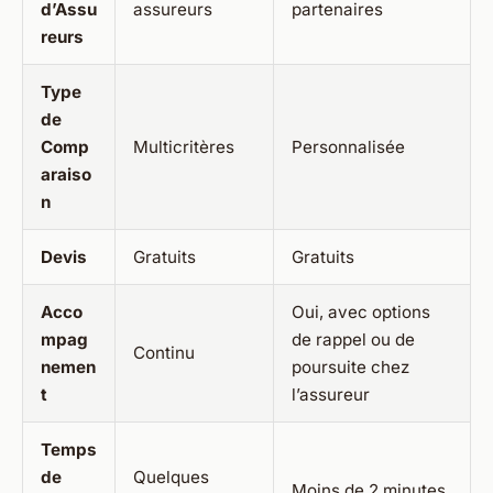
d’Assu
assureurs
partenaires
reurs
Type
de
Comp
Multicritères
Personnalisée
araiso
n
Devis
Gratuits
Gratuits
Acco
Oui, avec options
mpag
de rappel ou de
Continu
nemen
poursuite chez
t
l’assureur
Temps
de
Quelques
Moins de 2 minutes