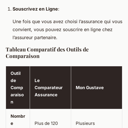
Souscrivez en Ligne
:
Une fois que vous avez choisi l’assurance qui vous
convient, vous pouvez souscrire en ligne chez
l’assureur partenaire.
Tableau Comparatif des Outils de
Comparaison
Outil
de
Le
Comp
Comparateur
Mon Gustave
araiso
Assurance
n
Nombr
e
Plus de 120
Plusieurs