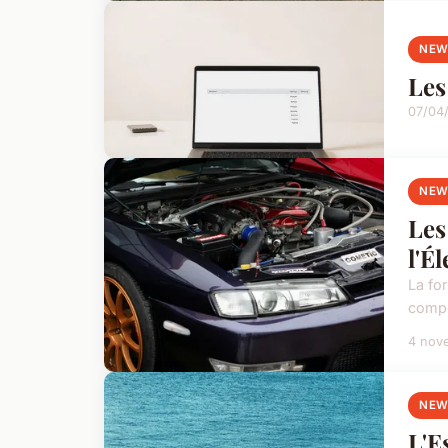
NEW
Les
07/04
NEW
Les
l'É
La fo
compé
4 nov
NEW
L'E