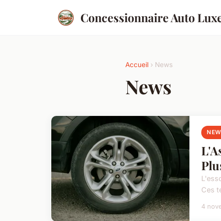
Concessionnaire Auto Lux
Accueil
› News
News
NEW
L'A
Plu
L'ess
Ces t
4 nov