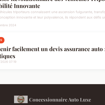
ilité Innovante
éhicules triporteurs connaissent une ascension fulgurante, trans
conception innovante et leur polyvalence, ils répondent aux défis ur
embre 2024
S
enir facilement un devis assurance auto 
tiques
/2026 07:19
Concessionnaire Auto Luxe