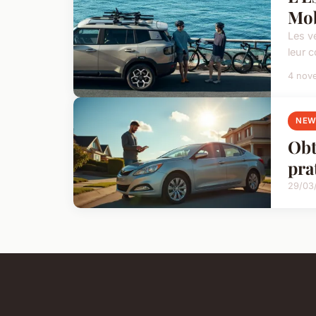
Mob
Les v
leur 
4 nov
NEW
Obt
pra
29/03