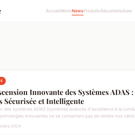
e
Accueil
Moto
News
Produits
Sécurité
Voiture
S
scension Innovante des Systèmes ADAS :
s Sécurisée et Intelligente
or des systèmes ADAS (systèmes avancés d'assistance à la condui
echnologies innovantes ne se contentent pas de rendre nos véhicule
embre 2024