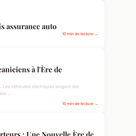
is assurance auto
10 min de lecture →
niciens à l'Ère de
. Les véhicules électriques exigent des
es....
10 min de lecture →
rteurs : Une Nouvelle Ère de