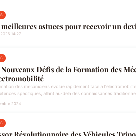
S
 meilleures astuces pour recevoir un dev
/2026 14:27
S
 Nouveaux Défis de la Formation des Méca
lectromobilité
rmation des mécaniciens évolue rapidement face à l'électromobilité
tences spécifiques, allant au-delà des connaissances traditionnell
embre 2024
S
ssor Révolutionnaire des Véhicules Tripo