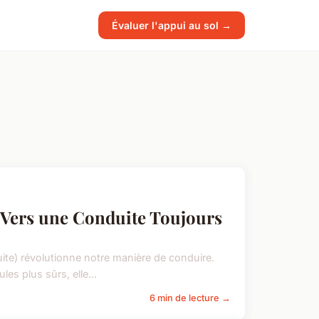
Évaluer l'appui au sol →
 Vers une Conduite Toujours
te) révolutionne notre manière de conduire.
s plus sûrs, elle...
6 min de lecture →